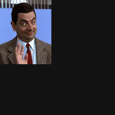
Home
Servicios
Listado
Blog
Nosotros
Ranking
+
Agregar Local
☰
404
Página no encontrada
Lo sentimos, la página que buscas no existe o ha sido movida.