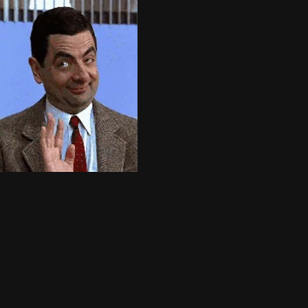
Home
Servicios
Listado
Blog
Nosotros
Ranking
+
Agregar Local
☰
404
Página no encontrada
Lo sentimos, la página que buscas no existe o ha sido movida.