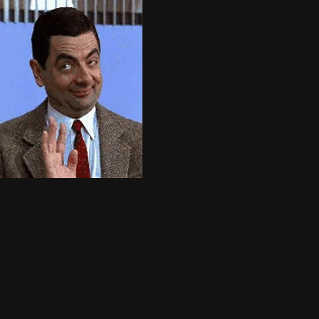
Home
Servicios
Listado
Blog
Nosotros
Ranking
+
Agregar Local
☰
404
Página no encontrada
Lo sentimos, la página que buscas no existe o ha sido movida.