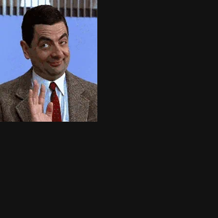
Home
Servicios
Listado
Blog
Nosotros
Ranking
+
Agregar Local
☰
404
Página no encontrada
Lo sentimos, la página que buscas no existe o ha sido movida.